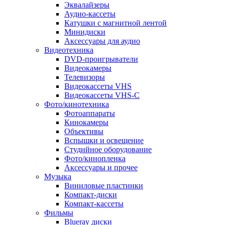
Эквалайзеры
Аудио-кассеты
Катушки с магнитной лентой
Минидиски
Аксессуары для аудио
Видеотехника
DVD-проигрыватели
Видеокамеры
Телевизоры
Видеокассеты VHS
Видеокассеты VHS-C
Фото/кинотехника
Фотоаппараты
Кинокамеры
Объективы
Вспышки и освещение
Студийное оборудование
Фото/кинопленка
Аксессуары и прочее
Музыка
Виниловые пластинки
Компакт-диски
Компакт-кассеты
Фильмы
Blueray диски