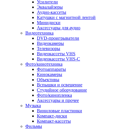
Усилители
Эквалайзеры
Аудио-кассеты
Катушки с магнитной лентой
Минидиски
Аксессуары для аудио
Видеотехника
DVD-проигрыватели
Видеокамеры
Телевизоры
Видеокассеты VHS
Видеокассеты VHS-C
Фото/кинотехника
Фотоаппараты
Кинокамеры
Объективы
Вспышки и освещение
Студийное оборудование
Фото/кинопленка
Аксессуары и прочее
Музыка
Виниловые пластинки
Компакт-диски
Компакт-кассеты
Фильмы