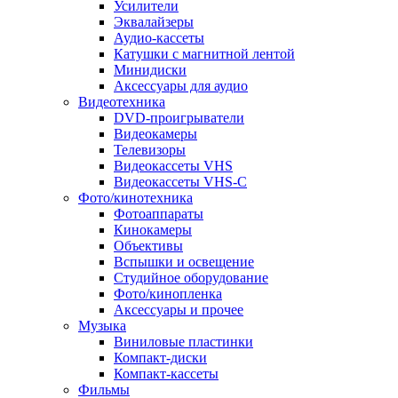
Усилители
Эквалайзеры
Аудио-кассеты
Катушки с магнитной лентой
Минидиски
Аксессуары для аудио
Видеотехника
DVD-проигрыватели
Видеокамеры
Телевизоры
Видеокассеты VHS
Видеокассеты VHS-C
Фото/кинотехника
Фотоаппараты
Кинокамеры
Объективы
Вспышки и освещение
Студийное оборудование
Фото/кинопленка
Аксессуары и прочее
Музыка
Виниловые пластинки
Компакт-диски
Компакт-кассеты
Фильмы