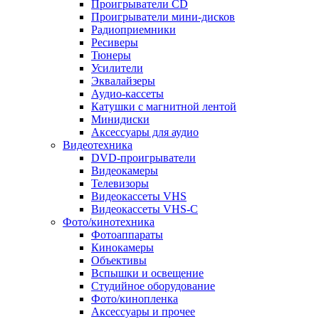
Проигрыватели CD
Проигрыватели мини-дисков
Радиоприемники
Ресиверы
Тюнеры
Усилители
Эквалайзеры
Аудио-кассеты
Катушки с магнитной лентой
Минидиски
Аксессуары для аудио
Видеотехника
DVD-проигрыватели
Видеокамеры
Телевизоры
Видеокассеты VHS
Видеокассеты VHS-C
Фото/кинотехника
Фотоаппараты
Кинокамеры
Объективы
Вспышки и освещение
Студийное оборудование
Фото/кинопленка
Аксессуары и прочее